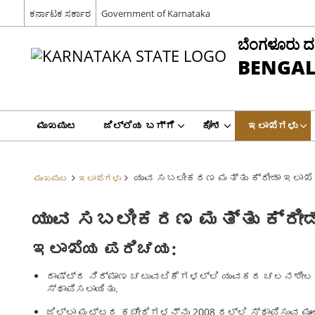
ಕರ್ನಾಟಕ ಸರ್ಕಾರ
Government of Karnataka
ಬೆಂಗಳೂರು ದಕ್ಷ
BENGAL
ಮುಖಪುಟ
ಜಿಲ್ಲೆಯ ಬಗ್ಗೆ
ಕೋಶ
ಇಲಾಖೆಗಳು
ಯುವ ಸಬಲೀಕರಣ ಮತ್ತು ಕ್ರೀಡಾ ಇಲಾಖೆ
ಮುಖಪುಟ
ಇಲಾಖೆಗಳು
ಯುವ ಸಬಲೀಕರಣ ಮತ್ತು ಕ್ರೀಡ
ಇಲಾಖೆಯ
ಪರಿಚಯ
:
ರಾಷ್ಟ್ರ ನಿರ್ಮಾಣ ಚಟುವಟಿಕೆಗಳಲ್ಲಿ ಯುವಕರ ಚಲನಶೀಲತೆ
ಸ್ಥಾಪಿಸಲಾಯಿತು.
ಜಿಲ್ಲಾ ಮಟ್ಟದ ಕಚೇರಿಗಳನ್ನು 2008 ರಲ್ಲಿ ಸ್ಥಾಪಿಸುವ ಮ