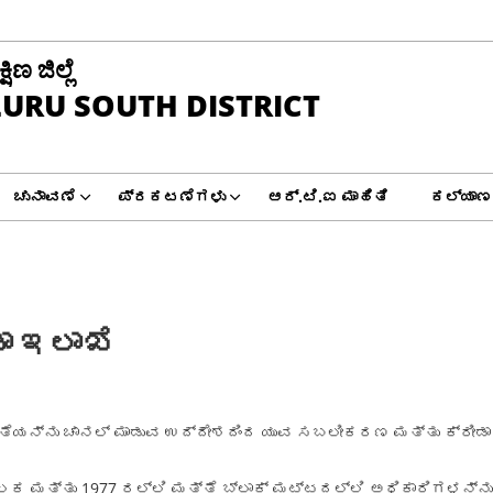
ಿಣ ಜಿಲ್ಲೆ
URU SOUTH DISTRICT
ಚುನಾವಣೆ
ಪ್ರಕಟಣೆಗಳು
ಆರ್.ಟಿ.ಐ ಮಾಹಿತಿ
ಕಲ್ಯಾಣ
ಾ ಇಲಾಖೆ
ಯನ್ನು ಚಾನಲ್ ಮಾಡುವ ಉದ್ದೇಶದಿಂದ ಯುವ ಸಬಲೀಕರಣ ಮತ್ತು ಕ್ರೀಡಾ 
ೂಲಕ ಮತ್ತು 1977 ರಲ್ಲಿ ಮತ್ತೆ ಬ್ಲಾಕ್ ಮಟ್ಟದಲ್ಲಿ ಅಧಿಕಾರಿಗಳನ್ನು