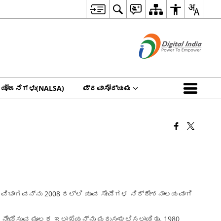
 ಯೋಜನೆಗಳು(NALSA)
ಪ್ರವಾಸೋದ್ಯಮ
ವಿಭಾಗವನ್ನು 2008 ರಲ್ಲಿ ಯುವ ಸೇವೆಗಳ ನಿರ್ದೇಶನಾಲಯವಾಗಿ
 ನೇಮಿಸುವ ಮೂಲಕ ಇಲಾಖೆಯನ್ನು ಮರುಸಂಘಟಿಸಲಾಯಿತು. 1980