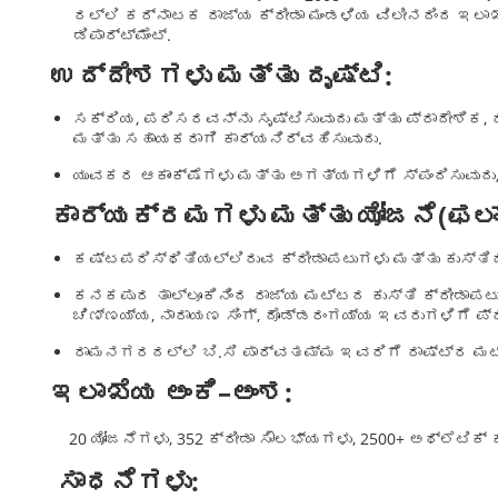
ರಲ್ಲಿ ಕರ್ನಾಟಕ ರಾಜ್ಯ ಕ್ರೀಡಾ ಮಂಡಳಿಯ ವಿಲೀನದಿಂದ ಇಲಾಖ
ಡಿಪಾರ್ಟ್ಮೆಂಟ್.
ಉದ್ದೇಶಗಳು
ಮತ್ತು
ದೃಷ್ಟಿ
:
ಸಕ್ರಿಯ, ಪರಿಸರವನ್ನು ಸೃಷ್ಟಿಸುವುದು ಮತ್ತು ಪ್ರಾದೇಶಿ
ಮತ್ತು ಸಹಾಯಕರಾಗಿ ಕಾರ್ಯನಿರ್ವಹಿಸುವುದು.
ಯುವಕರ ಆಕಾಂಕ್ಷೆಗಳು ಮತ್ತು ಅಗತ್ಯಗಳಿಗೆ ಸ್ಪಂದಿಸುವುದು,
ಕಾರ್ಯಕ್ರಮಗಳು
ಮತ್ತು
ಯೋಜನೆ
(
ಫಲ
ಕಷ್ಟಪರಿಸ್ಥಿತಿಯಲ್ಲಿರುವ ಕ್ರೀಡಾಪಟುಗಳು ಮತ್ತು ಕುಸ್ತಿ
ಕನಕಪುರ ತಾಲ್ಲೂಕಿನಿಂದ ರಾಜ್ಯ ಮಟ್ಟದ ಕುಸ್ತಿ ಕ್ರೀಡಾಪಟು
ಚಿಣ್ಣಯ್ಯ, ನಾರಾಯಣ ಸಿಂಗ್, ದೊಡ್ಡರಂಗಯ್ಯ ಇವರುಗಳಿಗೆ ಪ್ರತಿ
ರಾಮನಗರದಲ್ಲಿ ಬಿ.ಸಿ ಪಾರ್ವತಮ್ಮ ಇವರಿಗೆ ರಾಷ್ಟ್ರ ಮಟ್ಟದ
ಇಲಾಖೆಯ
ಅಂಕಿ
–
ಅಂಶ
:
20 ಯೋಜನೆಗಳು, 352 ಕ್ರೀಡಾ ಸೌಲಭ್ಯಗಳು, 2500+ ಅಥ್ಲೆಟಿಕ್ 
ಸಾಧನೆಗಳು
: