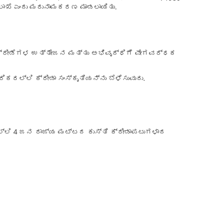
ಇಲಾಖೆ ಎಂದು ಮರುನಾಮಕರಣ ಮಾಡಲಾಯಿತು.
 ಕ್ರೀಡೆಗಳ ಉತ್ತೇಜನ ಮತ್ತು ಅಭಿವೃದ್ಧಿಗೆ ವೇಗವರ್ಧಕ
ರಲ್ಲಿ ಕ್ರೀಡಾ ಸಂಸ್ಕೃತಿಯನ್ನು ಬೆಳೆಸುವುದು.
ನಲ್ಲಿ 4 ಜನ ರಾಜ್ಯ ಮಟ್ಟದ ಕುಸ್ತಿ ಕ್ರೀಡಾಪಟುಗಳಾದ