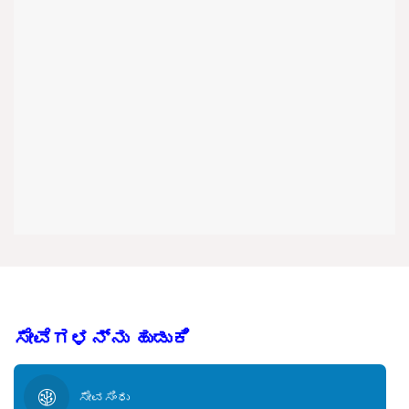
ಸೇವೆಗಳನ್ನು ಹುಡುಕಿ
ಸೇವಸಿಂಧು