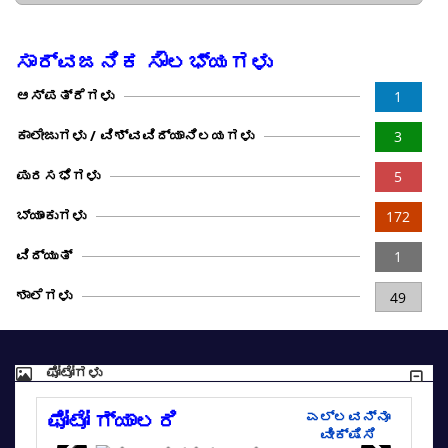
ಸಾರ್ವಜನಿಕ ಸೌಲಭ್ಯಗಳು
ಆಸ್ಪತ್ರೆಗಳು
1
ಕಾಲೇಜುಗಳು / ವಿಶ್ವವಿದ್ಯಾನಿಲಯಗಳು
3
ಪುರಸಭೆಗಳು
5
ಬ್ಯಾಂಕುಗಳು
172
ವಿದ್ಯುತ್
1
ಶಾಲೆಗಳು
49
ಫೋಟೋಗಳು
ಫೋಟೋ ಗ್ಯಾಲರಿ
ಎಲ್ಲವನ್ನೂ
ವೀಕ್ಷಿಸಿ