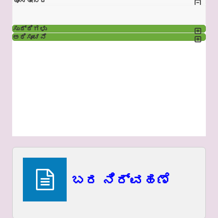
ಹೊಸತೇನಿದೆ
ಸುದ್ದಿಗಳು
ಅಧಿಸೂಚನೆ
ಬರ ನಿರ್ವಹಣೆ