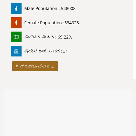
Male Population : 548008
Female Population :534628
ಸಾಕ್ಷರತಾ ದರ: 69.22%
ಪೊಲೀಸ್ ಠಾಣೆ ಸಂಖ್ಯೆ: 31
ಇನ್ನಷ್ಟು ವಿವರ...