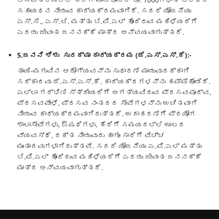
ಸಹಾಯಧನ ನೀಡುವ ಕಾರ್ಯಕ್ರಮವಾಗಿದೆ. ಸದರಿ ಯೋಜನೆಯು
ಎಸ್.ಸಿ., ಎಸ್.ಟಿ. ಮತ್ತು ಬಿ.ಪಿ.ಎಲ್ ಹೊಂದಿರುವ ಮಹಿಳೆಯರಿಗೆ
ಎರಡು ಜೀವಂತ ಜನನಕ್ಕೆ ಮಾತ್ರ ಅನ್ವಯವಾಗುತ್ತದೆ.
5.ಜನನಿ ಶಿಶು ಸುರಕ್ಷಾ ಕಾರ್ಯಕ್ರಮ (ಜೆ.ಎಸ್.ಎಸ್.ಕೆ):-
ತಾಯಿ-ಮಗುವಿನ ಆರೋಗ್ಯವನ್ನು ಸುಧಾರಣೆ ಮಾಡುವುದಕ್ಕಾಗಿ
ಸರ್ಕಾರವು ಜೆ.ಎಸ್.ಎಸ್.ಕೆ. ಕಾರ್ಯಕ್ರಗಳನ್ನು ಹಮ್ಮಿಕೊಂಡಿದೆ.
ಎಲ್ಲಾ ಗರ್ಭಿಣಿ ಸ್ತ್ರೀಯರಿಗೆ ಅಗತ್ಯವಿರುವ ಪ್ರಸವಪೂರ್ವ,
ಪ್ರಸವವೇಳೆ, ಪ್ರಸವ ನಂತರದ ಸೇವೆಗಳನ್ನು ಉಚಿತವಾಗಿ
ನೀಡುವ ಕಾರ್ಯಕ್ರಮವಾಗಿರುತ್ತದೆ. ಉದಾಹರಣೆಗೆ ಪ್ರಯೋಗ
ಶಾಲಾಸೇವೆಗಳು, ಔಷಧಿಗಳು, ಹೆರಿಗೆ ಸಮಯದಲ್ಲಿ ಊಟದ
ವ್ಯವಸ್ಥೆ, ರಕ್ತ ನೀಡುವುದು ಹಾಗೂ ಸಾರಿಗೆ ವೆಚ್ಚ
ಮುಂತಾದವುಗಳಾಗಿರುತ್ತವೆ. ಸದರಿ ಯೋಜನೆಯು ಎ.ಪಿ.ಎಲ್ ಮತ್ತು
ಬಿ.ಪಿ.ಎಲ್ ಹೊಂದಿರುವ ಮಹಿಳೆಯರಿಗೆ ಎರಡು ಜೀವಂತ ಜನನಕ್ಕೆ
ಮಾತ್ರ ಅನ್ವಯವಾಗುತ್ತದೆ.