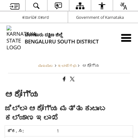
ಕರ್ನಾಟಕ ಸರ್ಕಾರ
Government of Karnataka
ಬೆಂಗಳೂರು ದಕ್ಷಿಣ ಜಿಲ್ಲೆ
BENGALURU SOUTH DISTRICT
ಆರೋಗ್ಯ
ಮುಖಪುಟ
ಇಲಾಖೆಗಳು
ಆರೋಗ್ಯ
ಜಿಲ್ಲಾ ಆರೋಗ್ಯ ಮತ್ತು ಕುಟುಂಬ
ಕಲ್ಯಾಣ ಇಲಾಖೆ
1