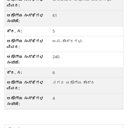
61
5
ಉಪ-ಕೇಂದ್ರಗಳು
240
6
ನಗರ ಆರೋಗ್ಯ ಕೇಂದ್ರ
4