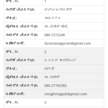
1
ಜಿಲ್ಲಾ ಆಸ್ಪತ್ರೆ
ರಾಮನಗರ
ಡಾ. ವಿವೇಕ್ ದೊರೈ
080-7272248
dsramanagaram@gmail.com
2
ಜನರಲ್ ಹಾಸ್ಪಿಟಲ್
ಮಾಗಡಿ
ಡಾ. ರಾಜೇಶ್
080-27745382
cmoghmagadi@gmail.com
3