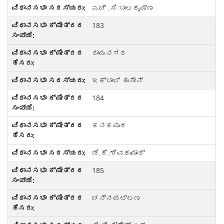
ಎಚ್ .ಸಿ ಬಾಲಕೃಷ್ಣ
183
ರಾಮನಗರ
ಇಕ್ಬಾಲ್ ಹುಸೇನ್
184
ಕನಕಪುರ
ಡಿ.ಕೆ.ಶಿವಕುಮಾರ್
185
ಚನ್ನಪಟ್ಟಣ