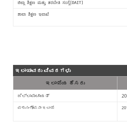
ಜಿಲ್ಲಾ ಶಿಕ್ಷಣ ಮತ್ತು ತರಬೇತಿ ಸಂಸ್ಥೆ[DAIT]
ಶಾಲಾ ಶಿಕ್ಷಣ ಇಲಾಖೆ
ಇಲಾಖಾವರು ವಿವರಗಳು
ಇಲಾಖೆಯ ಹೆಸರು
ಜಿಲ್ಲಾಪಂಚಾಯತ್
20
ಪಶುಸಂಗೋಪನಾ ಇಲಾಖೆ
20