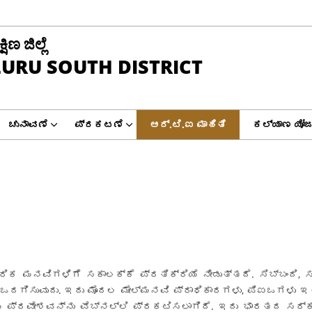
ಿಣ ಜಿಲ್ಲೆ
URU SOUTH DISTRICT
ಚುನಾವಣೆ
ಪ್ರಕಟಣೆ
ಆರ್.ಟಿ.ಐ ಮಾಹಿತಿ
ಕಲ್ಯಾಣ ಯೋಜ
ಿಕ ಮನವಿಗಳಿಗೆ ಸಕಾಲಕ್ಕೆ ಪ್ರತಿಕ್ರಿಯೆ ನೀಡುತ್ತದೆ. ಸಿಬ್ಬಂದಿ, ಸ
ಗೆ ಒದಗಿಸುವುದು. ಇದು ಮೊದಲ ಮೇಲ್ಮನವಿ ಪ್ರಾಧಿಕಾರಗಳು, ಪಿಐಒಗಳ
ಕೆಯ ಪ್ರವೇಶವನ್ನು ವೆಬ್ನಲ್ಲಿ ಪ್ರಕಟಿಸಲಾಗಿದೆ. ಇದು ಭಾರತದ ಸರ