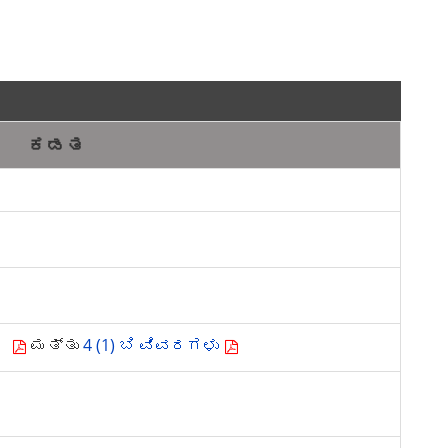
ಕಡತ
 ಎ
ಮತ್ತು
4 (1) ಬಿ ವಿವರಗಳು