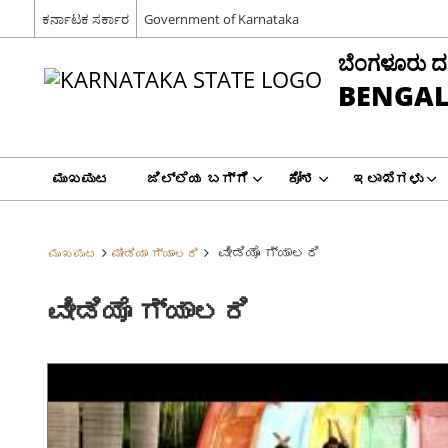
ಕರ್ನಾಟಕ ಸರ್ಕಾರ
Government of Karnataka
ಬೆಂಗಳೂರು ದಕ್ಷ
BENGAL
ಮುಖಪುಟ
ಜಿಲ್ಲೆಯ ಬಗ್ಗೆ
ಕೋಶ
ಇಲಾಖೆಗಳು
ವೀಡಿಯೊ ಗ್ಯಾಲರಿ
ಮುಖಪುಟ
ಮೀಡಿಯಾ ಗ್ಯಾಲರಿ
ವೀಡಿಯೊ ಗ್ಯಾಲರಿ