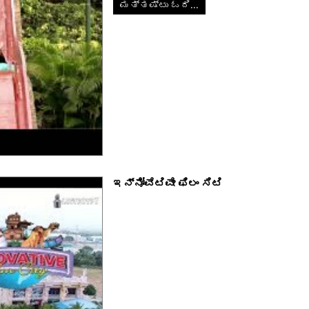
ಮತ್ತಷ್ಟು ಓದಿ...
ಇನ್ನೋವೆಟಿವೇ ಫಿಲಂ ಸಿಟಿ