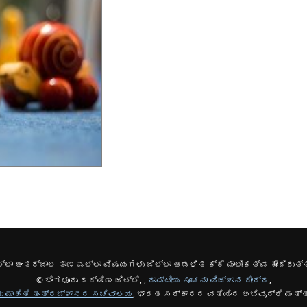
ಲ್ಲಾ ಅಂತರ್ಜಾಲ ತಾಣ ಎಲ್ಲಾ ವಿಷಯಗಳು ಜಿಲ್ಲಾ ಆಡಳಿತ ಕ್ಕೆ ಮಾಲೀಕತ್ವ ಹೊಂದಿರುತ್
© ಬೆಂಗಳೂರು ದಕ್ಷಿಣ ಜಿಲ್ಲೆ, ,
ರಾಷ್ಟೀಯ ಸೂಚನಾ ವಿಜ್ಞಾನ ಕೇಂದ್ರ
,
ತು ಮಾಹಿತಿ ತಂತ್ರಜ್ಞಾನದ ಸಚಿವಾಲಯ
, ಭಾರತ ಸರ್ಕಾರದ ವತಿಯಿಂದ ಅಭಿವೃದ್ಧಿ ಮತ್ತ