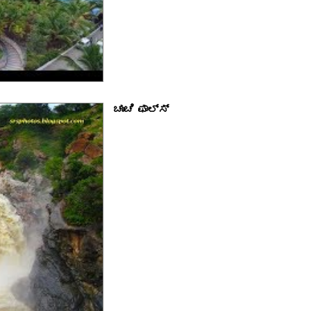
ಚುಂಚಿ ಫಾಲ್ಸ್