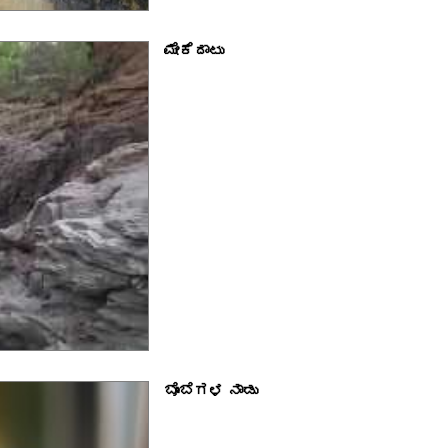
ಮೇಕೆದಾಟು
ಬೊಂಬೆಗಳ ನಾಡು