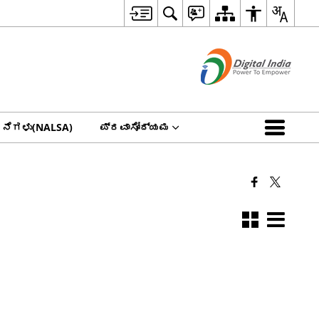
ನೆಗಳು(NALSA)
ಪ್ರವಾಸೋದ್ಯಮ