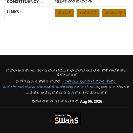
185-ಚನ್ನಪಟ್ಟಣ
ಸೇರ್ಪಡೆ
ಅಳಿಸುವಿಕೆ
ಮಾರ್ಪಾಡು
ಜಿಲ್ಲಾ ಅಂತರ್ಜಾಲ ತಾಣ ಎಲ್ಲಾ ವಿಷಯಗಳು ಜಿಲ್ಲಾ ಆಡಳಿತ ಕ್ಕೆ ಮಾಲೀಕತ್ವ
ಹೊಂದಿರುತ್ತದೆ
© ಬೆಂಗಳೂರು ದಕ್ಷಿಣ ಜಿಲ್ಲೆ, ,
ರಾಷ್ಟೀಯ ಸೂಚನಾ ವಿಜ್ಞಾನ ಕೇಂದ್ರ
,
ಎಲೆಕ್ಟ್ರಾನಿಕ್ಸ್ ಮತ್ತು ಮಾಹಿತಿ ತಂತ್ರಜ್ಞಾನದ ಸಚಿವಾಲಯ
, ಭಾರತ ಸರ್ಕಾರದ
ವತಿಯಿಂದ ಅಭಿವೃದ್ಧಿ ಮತ್ತು ಸಂಗ್ರಹಣೆ ಮಾಡಲಾಗಿದೆ
ಕೊನೆಯದಾಗಿ ನವೀಕರಿಸಲಾಗಿದೆ:
Aug 06, 2026