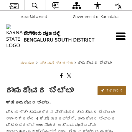
ಕರ್ನಾಟಕ ಸರ್ಕಾರ
Government of Karnataka
ಬೆಂಗಳೂರು ದಕ್ಷಿಣ ಜಿಲ್ಲೆ
BENGALURU SOUTH DISTRICT
ರಾಮದೇವರ ಬೆಟ್ಟಾ
ಮುಖಪುಟ
ಪ್ರವಾಸಿ ಸ್ಥಳಗಳು
ರಾಮದೇವರ ಬೆಟ್ಟಾ
ನಿರ್ದೇಶನ
ಶ್ರೀ
ರಾಮದೇವರ
ಬೆಟ್ಟ
:
ಪ್ರಭು ಶ್ರೀ ರಾಮಚಂದ್ರನ ನೆಲೆಬೀಡಾದ ರಾಮದೇವರ ಬೆಟ್ಟವು
ರಾಮನಗರದಿಂದ 4 ಕಿ.ಮೀ ದೂರದಲ್ಲಿದೆ. ರಾಮದೇವರ ಬೆಟ್ಟದ
ಪ್ರಾರಂಭದಲ್ಲಿ ಆಂಜನೇಯದ ಉದ್ಬವ ಮೂತಿಯನ್ನು
ಕಾಣಬಹುದು.ಏಕಶಿಲೆಯಲ್ಲಿ ರಾಮ, ಸೀತಾ, ಲಕ್ಷ್ಮಣ ಮತ್ತು